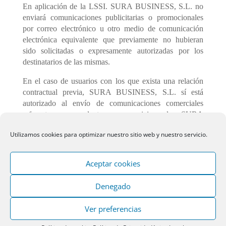
En aplicación de la LSSI. SURA BUSINESS, S.L. no
enviará comunicaciones publicitarias o promocionales
por correo electrónico u otro medio de comunicación
electrónica equivalente que previamente no hubieran
sido solicitadas o expresamente autorizadas por los
destinatarios de las mismas.
En el caso de usuarios con los que exista una relación
contractual previa, SURA BUSINESS, S.L. sí está
autorizado al envío de comunicaciones comerciales
referentes a productos o servicios de SURA
BUSINESS, S.L. que sean similares a los que
Utilizamos cookies para optimizar nuestro sitio web y nuestro servicio.
inicialmente fueron objeto de contratación con el cliente.
En todo caso, el usuario, tras acreditar su identidad,
Aceptar cookies
podrá solicitar que no se le haga llegar más información
comercial a través de los canales de Atención al Cliente.
Denegado
Aviso Legal
Política de Privacidad
Política de cookies (UE)
Ver preferencias