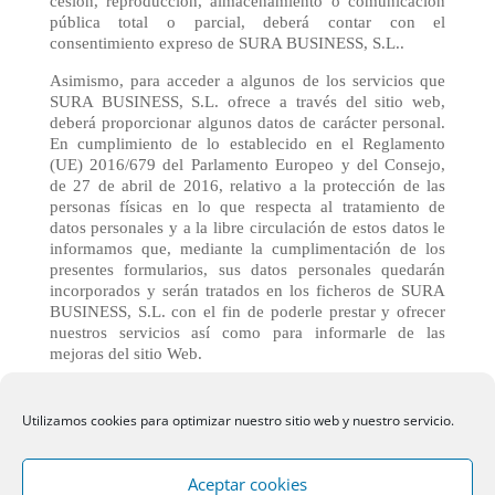
cesión, reproducción, almacenamiento o comunicación
pública total o parcial, deberá contar con el
consentimiento expreso de SURA BUSINESS, S.L..
Asimismo, para acceder a algunos de los servicios que
SURA BUSINESS, S.L. ofrece a través del sitio web,
deberá proporcionar algunos datos de carácter personal.
En cumplimiento de lo establecido en el Reglamento
(UE) 2016/679 del Parlamento Europeo y del Consejo,
de 27 de abril de 2016, relativo a la protección de las
personas físicas en lo que respecta al tratamiento de
datos personales y a la libre circulación de estos datos le
informamos que, mediante la cumplimentación de los
presentes formularios, sus datos personales quedarán
incorporados y serán tratados en los ficheros de SURA
BUSINESS, S.L. con el fin de poderle prestar y ofrecer
nuestros servicios así como para informarle de las
mejoras del sitio Web.
Le informamos también de que tendrá la posibilidad en
todo momento de ejercer los derechos de acceso,
Utilizamos cookies para optimizar nuestro sitio web y nuestro servicio.
rectificación, cancelación, oposición, limitación y
portabilidad de sus datos de carácter personal, de manera
gratuita mediante email a:
agencia@vsura.com
o en la
Aceptar cookies